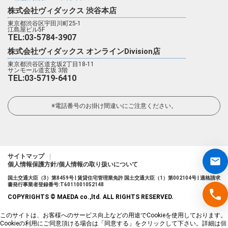
株式会社ヴィダックス 渋谷本店
東京都渋谷区宇田川町25-1
江島屋ビル5F
TEL:03-5784-3907
株式会社ヴィダックス オンラインDivision店
東京都渋谷区道玄坂2丁目18-11
サンモール道玄坂 3階
TEL:03-5719-6410
※電話番号のお掛け間違いにご注意ください。
サイトマップ
個人情報保護方針/個人情報の取り扱いについて
国土交通大臣（3）第8459号 | 賃貸住宅管理業免許 国土交通大臣（1）第002104号 | 適格請求
書発行事業者登録番号:T6011001052148
COPYRIGHTS © MAEDA co.,ltd. ALL RIGHTS RESERVED.
このサイトは、お客様へのサービス向上などの用途でCookieを使用しております。
Cookieの利用にご同意頂ける場合は「同意する」をクリックして下さい。詳細は
個