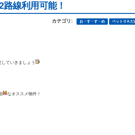
2路線利用可能！
カテゴリ:
お・す・す・め
ペットＯＫだ
意していきましょう
能
なオススメ物件！