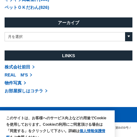
ペットＯＫだわん(826)
アーカイブ
月を選択
LINKS
株式会社前田
REAL M'S
物件写真
お部屋探しはコチラ
このサイトは、お客様へのサービス向上などの用途でCookie
を使用しております。Cookieの利用にご同意頂ける場合は
COPYRIGHTS © MAEDA co.,ltd. ALL RIGHTS RESERVED.
国土交通大臣（3）第8459号
/
「同意する」をクリックして下さい。詳細は
個人情報保護情
賃貸住宅管理業免許 国土交通大臣（1）第002104号