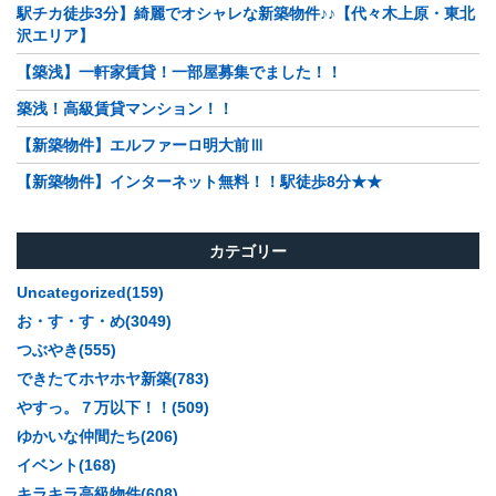
駅チカ徒歩3分】綺麗でオシャレな新築物件♪♪【代々木上原・東北
沢エリア】
【築浅】一軒家賃貸！一部屋募集でました！！
築浅！高級賃貸マンション！！
【新築物件】エルファーロ明大前Ⅲ
【新築物件】インターネット無料！！駅徒歩8分★★
カテゴリー
Uncategorized(159)
お・す・す・め(3049)
つぶやき(555)
できたてホヤホヤ新築(783)
やすっ。７万以下！！(509)
ゆかいな仲間たち(206)
イベント(168)
キラキラ高級物件(608)