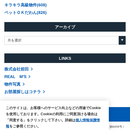
キラキラ高級物件(608)
ペットＯＫだわん(826)
アーカイブ
月を選択
LINKS
株式会社前田
REAL M'S
物件写真
お部屋探しはコチラ
このサイトは、お客様へのサービス向上などの用途でCookie
を使用しております。Cookieの利用にご同意頂ける場合は
「同意する」をクリックして下さい。詳細は
個人情報保護情
報
をご参照ください。
COPYRIGHTS © MAEDA co.,ltd. ALL RIGHTS RESERVED.
国土交通大臣（3）第8459号
/