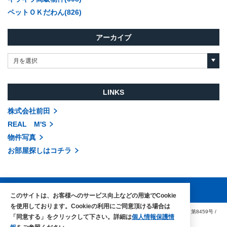
ペットＯＫだわん(826)
アーカイブ
月を選択
LINKS
株式会社前田
REAL M'S
物件写真
お部屋探しはコチラ
このサイトは、お客様へのサービス向上などの用途でCookie
を使用しております。Cookieの利用にご同意頂ける場合は
COPYRIGHTS © MAEDA co.,ltd. ALL RIGHTS RESERVED.
国土交通大臣（3）第8459号
/
「同意する」をクリックして下さい。詳細は
個人情報保護情
賃貸住宅管理業免許 国土交通大臣（1）第002104号