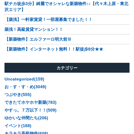
駅チカ徒歩3分】綺麗でオシャレな新築物件♪♪【代々木上原・東北
沢エリア】
【築浅】一軒家賃貸！一部屋募集でました！！
築浅！高級賃貸マンション！！
【新築物件】エルファーロ明大前Ⅲ
【新築物件】インターネット無料！！駅徒歩8分★★
カテゴリー
Uncategorized(159)
お・す・す・め(3049)
つぶやき(555)
できたてホヤホヤ新築(783)
やすっ。７万以下！！(509)
ゆかいな仲間たち(206)
イベント(168)
キラキラ高級物件(608)