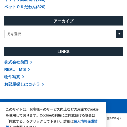
ペットＯＫだわん(826)
アーカイブ
月を選択
LINKS
株式会社前田
REAL M'S
物件写真
お部屋探しはコチラ
このサイトは、お客様へのサービス向上などの用途でCookie
を使用しております。Cookieの利用にご同意頂ける場合は
COPYRIGHTS © MAEDA co.,ltd. ALL RIGHTS RESERVED.
国土交通大臣（3）第8459号
/
「同意する」をクリックして下さい。詳細は
個人情報保護情
賃貸住宅管理業免許 国土交通大臣（1）第002104号