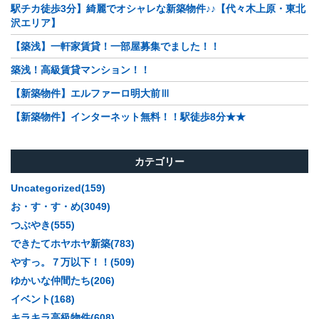
駅チカ徒歩3分】綺麗でオシャレな新築物件♪♪【代々木上原・東北
沢エリア】
【築浅】一軒家賃貸！一部屋募集でました！！
築浅！高級賃貸マンション！！
【新築物件】エルファーロ明大前Ⅲ
【新築物件】インターネット無料！！駅徒歩8分★★
カテゴリー
Uncategorized(159)
お・す・す・め(3049)
つぶやき(555)
できたてホヤホヤ新築(783)
やすっ。７万以下！！(509)
ゆかいな仲間たち(206)
イベント(168)
キラキラ高級物件(608)