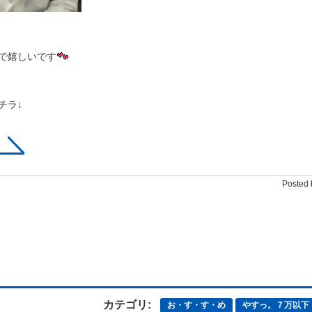
で嬉しいです
チラ↓
Posted 
カテゴリ:
お・す・す・め
やすっ。７万以下