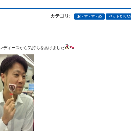
カテゴリ:
お・す・す・め
ペットＯＫだ
レディースから気持ちをあげました