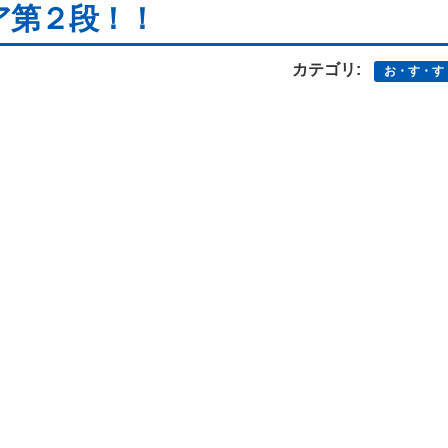
ア第２段！！
カテゴリ:
お・す・す