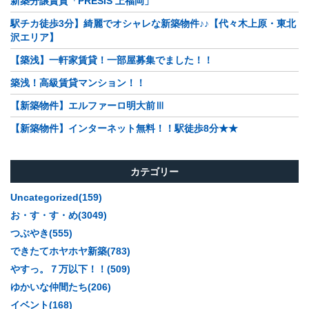
新築分譲賃貸「PRESIS 上福岡」
駅チカ徒歩3分】綺麗でオシャレな新築物件♪♪【代々木上原・東北
沢エリア】
【築浅】一軒家賃貸！一部屋募集でました！！
築浅！高級賃貸マンション！！
【新築物件】エルファーロ明大前Ⅲ
【新築物件】インターネット無料！！駅徒歩8分★★
カテゴリー
Uncategorized(159)
お・す・す・め(3049)
つぶやき(555)
できたてホヤホヤ新築(783)
やすっ。７万以下！！(509)
ゆかいな仲間たち(206)
イベント(168)