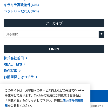
キラキラ高級物件(608)
ペットＯＫだわん(826)
アーカイブ
月を選択
LINKS
株式会社前田
REAL M'S
物件写真
お部屋探しはコチラ
このサイトは、お客様へのサービス向上などの用途でCookie
を使用しております。Cookieの利用にご同意頂ける場合は
「同意する」をクリックして下さい。詳細は
個人情報保護情
報
をご参照ください。
COPYRIGHTS © MAEDA co.,ltd. ALL RIGHTS RESERVED.
国土交通大臣（3）第8459号
/