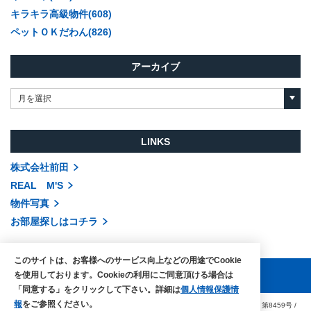
キラキラ高級物件(608)
ペットＯＫだわん(826)
アーカイブ
月を選択
LINKS
株式会社前田
REAL M'S
物件写真
お部屋探しはコチラ
このサイトは、お客様へのサービス向上などの用途でCookie
を使用しております。Cookieの利用にご同意頂ける場合は
「同意する」をクリックして下さい。詳細は
個人情報保護情
報
をご参照ください。
COPYRIGHTS © MAEDA co.,ltd. ALL RIGHTS RESERVED.
国土交通大臣（3）第8459号
/