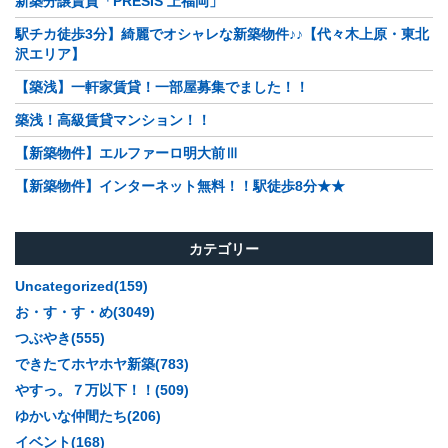
新築分譲賃貸「PRESIS 上福岡」
駅チカ徒歩3分】綺麗でオシャレな新築物件♪♪【代々木上原・東北
沢エリア】
【築浅】一軒家賃貸！一部屋募集でました！！
築浅！高級賃貸マンション！！
【新築物件】エルファーロ明大前Ⅲ
【新築物件】インターネット無料！！駅徒歩8分★★
カテゴリー
Uncategorized(159)
お・す・す・め(3049)
つぶやき(555)
できたてホヤホヤ新築(783)
やすっ。７万以下！！(509)
ゆかいな仲間たち(206)
イベント(168)