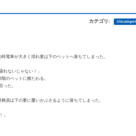
カテゴリ:
Uncategor
の時電車が大きく揺れ妻は下のベットへ落ちてしまった。
寝れないじゃない！」
2階のベットに横たわる。
言った。
乗務員は下の妻に覆いかぶさるように落ちてしまった。
！」