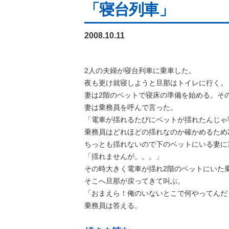
「寝台列車」
2008.10.11
2人の夫婦が寝台列車に乗車した。
夜も更け就寝しようと旦那はトイレに行く。
妻は2階のベットで寝床の準備を始める。そ
妻は乗務員を呼んで言った。
「電車が揺れるたびにベットが揺れたんじゃ
乗務員はどれほどの揺れなのか確かめるため
ちっとも揺れないので下のベットにいる妻に
「揺れませんが。。。」
その時大きく電車が揺れ2階のベットにいた
そこへ旦那が戻ってきて叫ぶ。
「おまえら！俺のいないとこで何やってんだ
乗務員は答える。