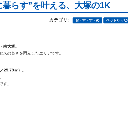
暮らす”を叶える、大塚の1K
カテゴリ:
お・す・す・め
ペットＯＫだ
・南大塚
。
セスの良さを両立したエリアです。
／25.79㎡）
。
、
です。