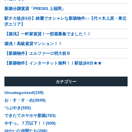
新築分譲賃貸「PRESIS 上福岡」
駅チカ徒歩3分】綺麗でオシャレな新築物件♪♪【代々木上原・東北
沢エリア】
【築浅】一軒家賃貸！一部屋募集でました！！
築浅！高級賃貸マンション！！
【新築物件】エルファーロ明大前Ⅲ
【新築物件】インターネット無料！！駅徒歩8分★★
カテゴリー
Uncategorized(159)
お・す・す・め(3049)
つぶやき(555)
できたてホヤホヤ新築(783)
やすっ。７万以下！！(509)
ゆかいな仲間たち(206)