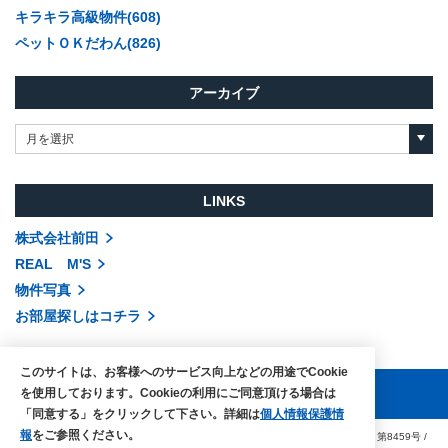
キラキラ高級物件(608)
ペットＯＫだわん(826)
アーカイブ
月を選択
LINKS
株式会社前田
REAL M'S
物件写真
お部屋探しはコチラ
このサイトは、お客様へのサービス向上などの用途でCookie
を使用しております。Cookieの利用にご同意頂ける場合は
「同意する」をクリックして下さい。詳細は
個人情報保護情
報
をご参照ください。
COPYRIGHTS © MAEDA co.,ltd. ALL RIGHTS RESERVED.
国土交通大臣（3）第8459号
/