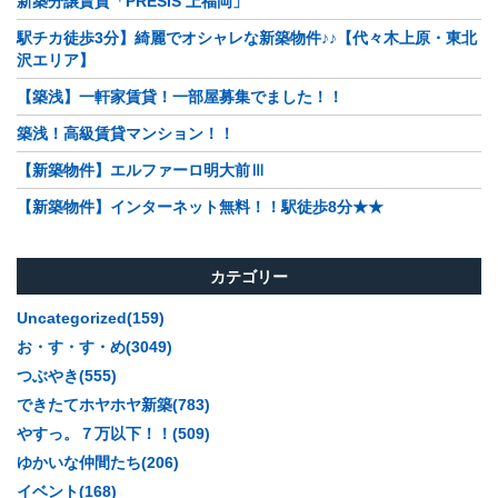
新築分譲賃貸「PRESIS 上福岡」
駅チカ徒歩3分】綺麗でオシャレな新築物件♪♪【代々木上原・東北
沢エリア】
【築浅】一軒家賃貸！一部屋募集でました！！
築浅！高級賃貸マンション！！
【新築物件】エルファーロ明大前Ⅲ
【新築物件】インターネット無料！！駅徒歩8分★★
カテゴリー
Uncategorized(159)
お・す・す・め(3049)
つぶやき(555)
できたてホヤホヤ新築(783)
やすっ。７万以下！！(509)
ゆかいな仲間たち(206)
イベント(168)