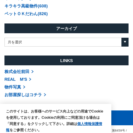
キラキラ高級物件(608)
ペットＯＫだわん(826)
アーカイブ
月を選択
LINKS
株式会社前田
REAL M'S
物件写真
お部屋探しはコチラ
このサイトは、お客様へのサービス向上などの用途でCookie
を使用しております。Cookieの利用にご同意頂ける場合は
「同意する」をクリックして下さい。詳細は
個人情報保護情
報
をご参照ください。
COPYRIGHTS © MAEDA co.,ltd. ALL RIGHTS RESERVED.
国土交通大臣（3）第8459号
/