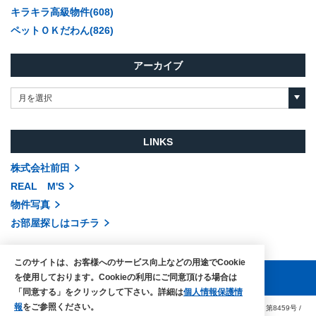
キラキラ高級物件(608)
ペットＯＫだわん(826)
アーカイブ
月を選択
LINKS
株式会社前田
REAL M'S
物件写真
お部屋探しはコチラ
このサイトは、お客様へのサービス向上などの用途でCookie
を使用しております。Cookieの利用にご同意頂ける場合は
「同意する」をクリックして下さい。詳細は
個人情報保護情
報
をご参照ください。
COPYRIGHTS © MAEDA co.,ltd. ALL RIGHTS RESERVED.
国土交通大臣（3）第8459号
/