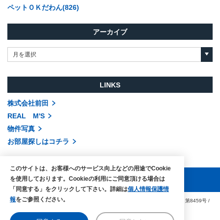
ペットＯＫだわん(826)
アーカイブ
月を選択
LINKS
株式会社前田
REAL M'S
物件写真
お部屋探しはコチラ
このサイトは、お客様へのサービス向上などの用途でCookie
を使用しております。Cookieの利用にご同意頂ける場合は
「同意する」をクリックして下さい。詳細は
個人情報保護情
報
をご参照ください。
COPYRIGHTS © MAEDA co.,ltd. ALL RIGHTS RESERVED.
国土交通大臣（3）第8459号
/
賃貸住宅管理業免許 国土交通大臣（1）第002104号