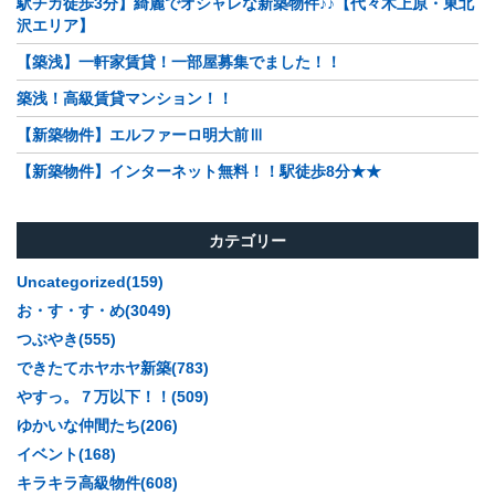
駅チカ徒歩3分】綺麗でオシャレな新築物件♪♪【代々木上原・東北
沢エリア】
【築浅】一軒家賃貸！一部屋募集でました！！
築浅！高級賃貸マンション！！
【新築物件】エルファーロ明大前Ⅲ
【新築物件】インターネット無料！！駅徒歩8分★★
カテゴリー
Uncategorized(159)
お・す・す・め(3049)
つぶやき(555)
できたてホヤホヤ新築(783)
やすっ。７万以下！！(509)
ゆかいな仲間たち(206)
イベント(168)
キラキラ高級物件(608)