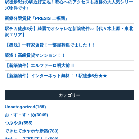
駅徒歩5分の駅近好立地！都心へのアクセスも抜群の大人気シリー
ズ物件です♪
新築分譲賃貸「PRESIS 上福岡」
駅チカ徒歩3分】綺麗でオシャレな新築物件♪♪【代々木上原・東北
沢エリア】
【築浅】一軒家賃貸！一部屋募集でました！！
築浅！高級賃貸マンション！！
【新築物件】エルファーロ明大前Ⅲ
【新築物件】インターネット無料！！駅徒歩8分★★
カテゴリー
Uncategorized(159)
お・す・す・め(3049)
つぶやき(555)
できたてホヤホヤ新築(783)
やすっ。７万以下！！(509)