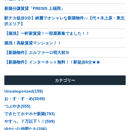
新築分譲賃貸「PRESIS 上福岡」
駅チカ徒歩3分】綺麗でオシャレな新築物件♪♪【代々木上原・東北
沢エリア】
【築浅】一軒家賃貸！一部屋募集でました！！
築浅！高級賃貸マンション！！
【新築物件】エルファーロ明大前Ⅲ
【新築物件】インターネット無料！！駅徒歩8分★★
カテゴリー
Uncategorized(159)
お・す・す・め(3049)
つぶやき(555)
できたてホヤホヤ新築(783)
やすっ。７万以下！！(509)
ゆかいな仲間たち(206)