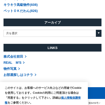
キラキラ高級物件(608)
ペットＯＫだわん(826)
アーカイブ
月を選択
LINKS
株式会社前田
REAL M'S
物件写真
お部屋探しはコチラ
このサイトは、お客様へのサービス向上などの用途でCookie
を使用しております。Cookieの利用にご同意頂ける場合は
「同意する」をクリックして下さい。詳細は
個人情報保護情
報
をご参照ください。
COPYRIGHTS © MAEDA co.,ltd. ALL RIGHTS RESERVED.
国土交通大臣（3）第8459号
/