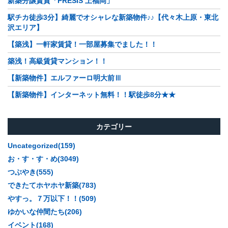
新築分譲賃貸「PRESIS 上福岡」
駅チカ徒歩3分】綺麗でオシャレな新築物件♪♪【代々木上原・東北
沢エリア】
【築浅】一軒家賃貸！一部屋募集でました！！
築浅！高級賃貸マンション！！
【新築物件】エルファーロ明大前Ⅲ
【新築物件】インターネット無料！！駅徒歩8分★★
カテゴリー
Uncategorized(159)
お・す・す・め(3049)
つぶやき(555)
できたてホヤホヤ新築(783)
やすっ。７万以下！！(509)
ゆかいな仲間たち(206)
イベント(168)