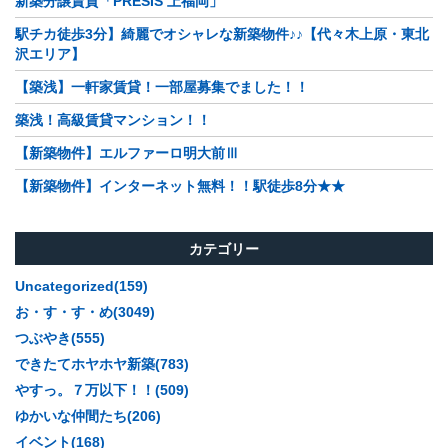
新築分譲賃貸「PRESIS 上福岡」
駅チカ徒歩3分】綺麗でオシャレな新築物件♪♪【代々木上原・東北
沢エリア】
【築浅】一軒家賃貸！一部屋募集でました！！
築浅！高級賃貸マンション！！
【新築物件】エルファーロ明大前Ⅲ
【新築物件】インターネット無料！！駅徒歩8分★★
カテゴリー
Uncategorized(159)
お・す・す・め(3049)
つぶやき(555)
できたてホヤホヤ新築(783)
やすっ。７万以下！！(509)
ゆかいな仲間たち(206)
イベント(168)