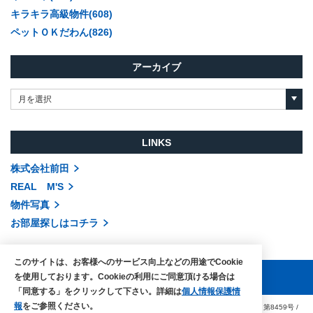
キラキラ高級物件(608)
ペットＯＫだわん(826)
アーカイブ
月を選択
LINKS
株式会社前田
REAL M'S
物件写真
お部屋探しはコチラ
このサイトは、お客様へのサービス向上などの用途でCookie
を使用しております。Cookieの利用にご同意頂ける場合は
「同意する」をクリックして下さい。詳細は
個人情報保護情
報
をご参照ください。
COPYRIGHTS © MAEDA co.,ltd. ALL RIGHTS RESERVED.
国土交通大臣（3）第8459号
/