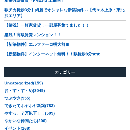
新築分譲賃貸「PRESIS 上福岡」
駅チカ徒歩3分】綺麗でオシャレな新築物件♪♪【代々木上原・東北
沢エリア】
【築浅】一軒家賃貸！一部屋募集でました！！
築浅！高級賃貸マンション！！
【新築物件】エルファーロ明大前Ⅲ
【新築物件】インターネット無料！！駅徒歩8分★★
カテゴリー
Uncategorized(159)
お・す・す・め(3049)
つぶやき(555)
できたてホヤホヤ新築(783)
やすっ。７万以下！！(509)
ゆかいな仲間たち(206)
イベント(168)