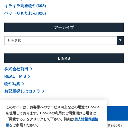
キラキラ高級物件(608)
ペットＯＫだわん(826)
アーカイブ
月を選択
LINKS
株式会社前田
REAL M'S
物件写真
お部屋探しはコチラ
このサイトは、お客様へのサービス向上などの用途でCookie
を使用しております。Cookieの利用にご同意頂ける場合は
「同意する」をクリックして下さい。詳細は
個人情報保護情
報
をご参照ください。
COPYRIGHTS © MAEDA co.,ltd. ALL RIGHTS RESERVED.
国土交通大臣（3）第8459号
/