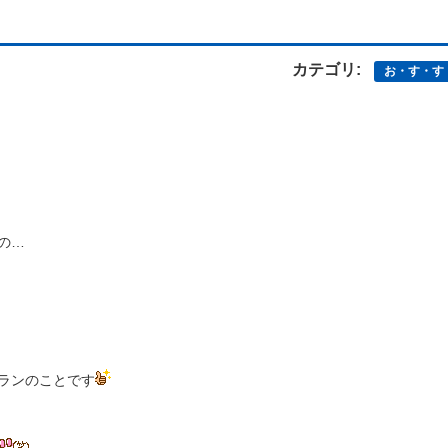
カテゴリ:
お・す・す
の…
ランのことです