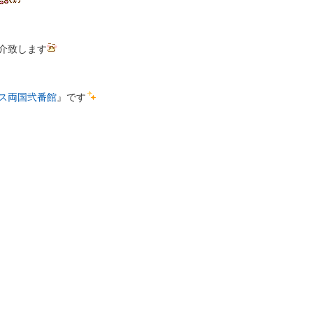
介致します
ス両国弐番館
』です