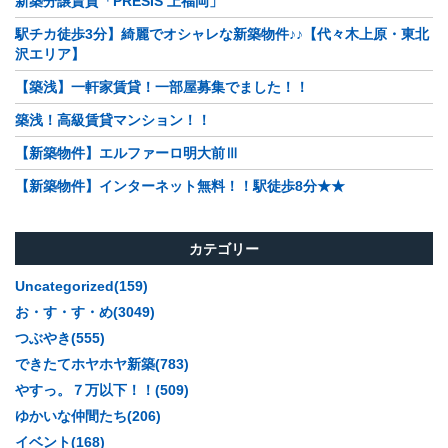
新築分譲賃貸「PRESIS 上福岡」
駅チカ徒歩3分】綺麗でオシャレな新築物件♪♪【代々木上原・東北
沢エリア】
【築浅】一軒家賃貸！一部屋募集でました！！
築浅！高級賃貸マンション！！
【新築物件】エルファーロ明大前Ⅲ
【新築物件】インターネット無料！！駅徒歩8分★★
カテゴリー
Uncategorized(159)
お・す・す・め(3049)
つぶやき(555)
できたてホヤホヤ新築(783)
やすっ。７万以下！！(509)
ゆかいな仲間たち(206)
イベント(168)