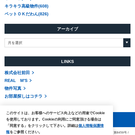
キラキラ高級物件(608)
ペットＯＫだわん(826)
アーカイブ
月を選択
LINKS
株式会社前田
REAL M'S
物件写真
お部屋探しはコチラ
このサイトは、お客様へのサービス向上などの用途でCookie
を使用しております。Cookieの利用にご同意頂ける場合は
「同意する」をクリックして下さい。詳細は
個人情報保護情
報
をご参照ください。
COPYRIGHTS © MAEDA co.,ltd. ALL RIGHTS RESERVED.
国土交通大臣（3）第8459号
/