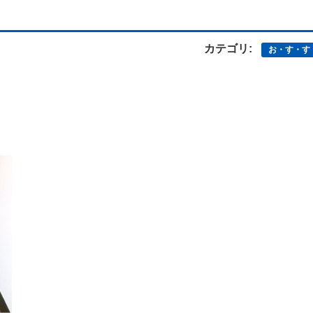
カテゴリ:
お・す・す