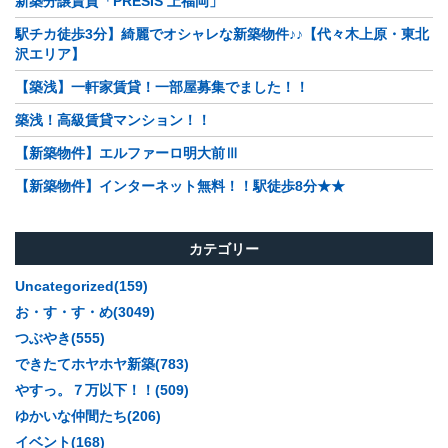
新築分譲賃貸「PRESIS 上福岡」
駅チカ徒歩3分】綺麗でオシャレな新築物件♪♪【代々木上原・東北
沢エリア】
【築浅】一軒家賃貸！一部屋募集でました！！
築浅！高級賃貸マンション！！
【新築物件】エルファーロ明大前Ⅲ
【新築物件】インターネット無料！！駅徒歩8分★★
カテゴリー
Uncategorized(159)
お・す・す・め(3049)
つぶやき(555)
できたてホヤホヤ新築(783)
やすっ。７万以下！！(509)
ゆかいな仲間たち(206)
イベント(168)