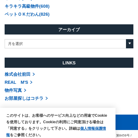
キラキラ高級物件(608)
ペットＯＫだわん(826)
アーカイブ
月を選択
LINKS
株式会社前田
REAL M'S
物件写真
お部屋探しはコチラ
このサイトは、お客様へのサービス向上などの用途でCookie
を使用しております。Cookieの利用にご同意頂ける場合は
「同意する」をクリックして下さい。詳細は
個人情報保護情
報
をご参照ください。
COPYRIGHTS © MAEDA co.,ltd. ALL RIGHTS RESERVED.
国土交通大臣（3）第8459号
/