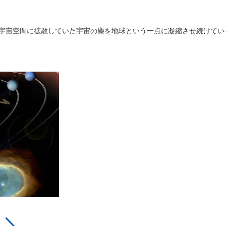
宇宙空間に拡散していた宇宙の塵を地球という一点に凝縮させ続けてい