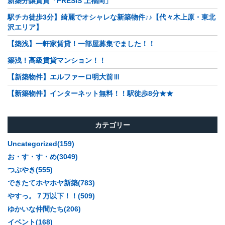
新築分譲賃貸「PRESIS 上福岡」
駅チカ徒歩3分】綺麗でオシャレな新築物件♪♪【代々木上原・東北
沢エリア】
【築浅】一軒家賃貸！一部屋募集でました！！
築浅！高級賃貸マンション！！
【新築物件】エルファーロ明大前Ⅲ
【新築物件】インターネット無料！！駅徒歩8分★★
カテゴリー
Uncategorized(159)
お・す・す・め(3049)
つぶやき(555)
できたてホヤホヤ新築(783)
やすっ。７万以下！！(509)
ゆかいな仲間たち(206)
イベント(168)