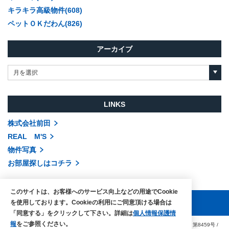
キラキラ高級物件(608)
ペットＯＫだわん(826)
アーカイブ
月を選択
LINKS
株式会社前田
REAL M'S
物件写真
お部屋探しはコチラ
このサイトは、お客様へのサービス向上などの用途でCookie
を使用しております。Cookieの利用にご同意頂ける場合は
「同意する」をクリックして下さい。詳細は
個人情報保護情
報
をご参照ください。
COPYRIGHTS © MAEDA co.,ltd. ALL RIGHTS RESERVED.
国土交通大臣（3）第8459号
/