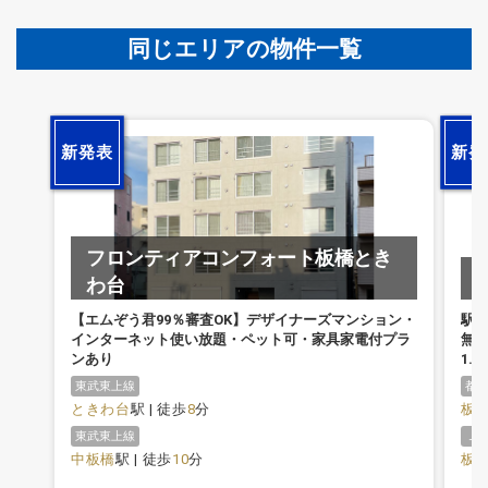
同じエリアの物件一覧
新発表
新発
フロンティアコンフォート板橋とき
わ台
【エムぞう君99％審査OK】デザイナーズマンション・
駅
インターネット使い放題・ペット可・家具家電付プラ
無料
ンあり
1.
東武東上線
都
ときわ台
駅 | 徒歩
8
分
板
東武東上線
Ｊ
中板橋
駅 | 徒歩
10
分
板