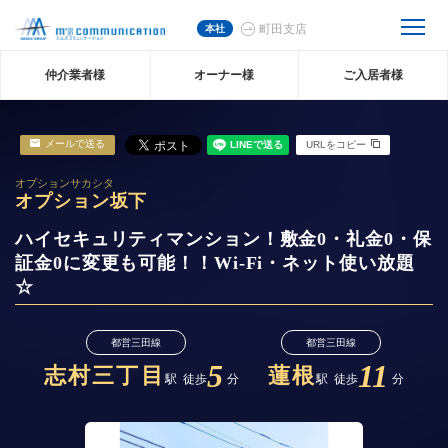
本社
町田支店
仲介業者様
オーナー様
ご入居者様
メールで送る
URLをコピー
オプションサカシタ
オプション坂下
ハイセキュリティマンション！敷金0・礼金0・保
証金0に変更も可能！！Wi-Fi・ネット使い放題
☆
都営三田線
都営三田線
5
11
志村三丁目
蓮根
駅
徒歩
分
駅
徒歩
分