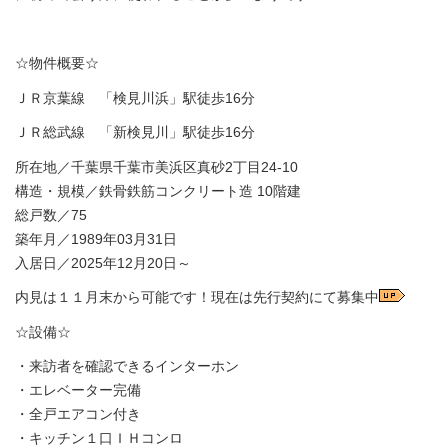
☆物件概要☆
ＪＲ京葉線 「検見川浜」駅徒歩16分
ＪＲ総武線 「新検見川」駅徒歩16分
所在地／千葉県千葉市美浜区真砂2丁目24-10
構造・規模／鉄骨鉄筋コンクリート造 10階建
総戸数／75
築年月／1989年03月31日
入居日／2025年12月20日～
内見は１１月末から可能です！現在は先行契約にて募集中
☆設備☆
・来訪者を確認できるインターホン
・エレベーター完備
・全戸エアコン付き
・キッチン１口ＩＨコンロ