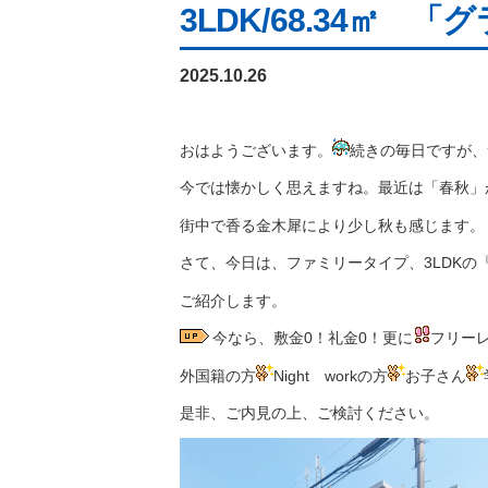
3LDK/68.34㎡
2025.10.26
おはようございます。
続きの毎日ですが、
今では懐かしく思えますね。最近は「春秋」
街中で香る金木犀により少し秋も感じます。
さて、今日は、ファミリータイプ、3LDKの『
ご紹介します。
今なら、敷金0！礼金0！更に
フリー
外国籍の方
Night workの方
お子さん
是非、ご内見の上、ご検討ください。