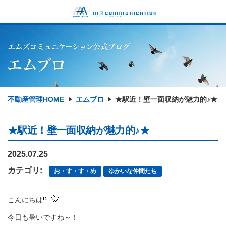
不動産管理HOME
エムブロ
★駅近！壁一面収納が魅力的♪★
★駅近！壁一面収納が魅力的♪★
2025.07.25
カテゴリ:
お・す・す・め
ゆかいな仲間たち
こんにちは
今日も暑いですね～！