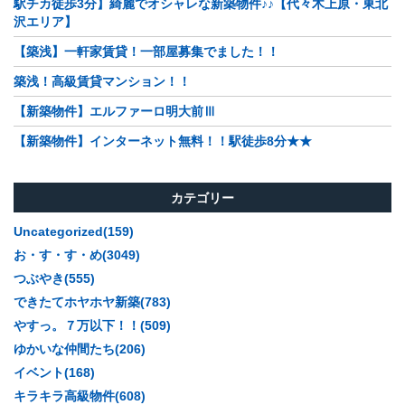
駅チカ徒歩3分】綺麗でオシャレな新築物件♪♪【代々木上原・東北
沢エリア】
【築浅】一軒家賃貸！一部屋募集でました！！
築浅！高級賃貸マンション！！
【新築物件】エルファーロ明大前Ⅲ
【新築物件】インターネット無料！！駅徒歩8分★★
カテゴリー
Uncategorized(159)
お・す・す・め(3049)
つぶやき(555)
できたてホヤホヤ新築(783)
やすっ。７万以下！！(509)
ゆかいな仲間たち(206)
イベント(168)
キラキラ高級物件(608)