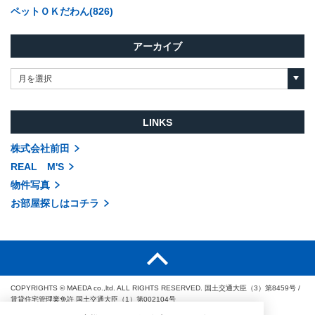
ペットＯＫだわん(826)
アーカイブ
月を選択
LINKS
株式会社前田
REAL M'S
物件写真
お部屋探しはコチラ
COPYRIGHTS © MAEDA co.,ltd. ALL RIGHTS RESERVED.
国土交通大臣（3）第8459号
/
賃貸住宅管理業免許 国土交通大臣（1）第002104号