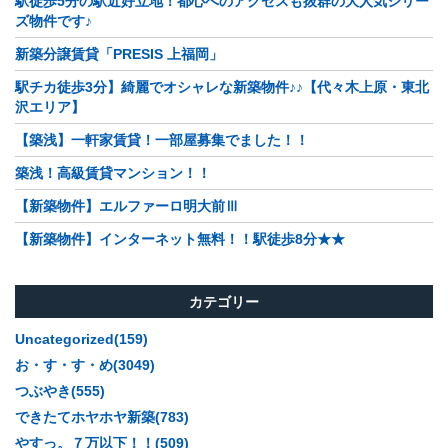
駅徒歩5分の駅近好立地！都心へのアクセスも抜群の大人気シリー
ズ物件です♪
新築分譲賃貸「PRESIS 上福岡」
駅チカ徒歩3分】綺麗でオシャレな新築物件♪♪【代々木上原・東北
沢エリア】
【築浅】一軒家賃貸！一部屋募集でました！！
築浅！高級賃貸マンション！！
【新築物件】エルファーロ明大前Ⅲ
【新築物件】インターネット無料！！駅徒歩8分★★
カテゴリー
Uncategorized(159)
お・す・す・め(3049)
つぶやき(555)
できたてホヤホヤ新築(783)
やすっ。７万以下！！(509)