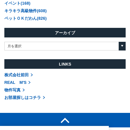
イベント(168)
キラキラ高級物件(608)
ペットＯＫだわん(826)
アーカイブ
月を選択
LINKS
株式会社前田
REAL M'S
物件写真
お部屋探しはコチラ