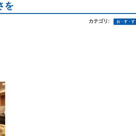
さを
カテゴリ:
お・す・す