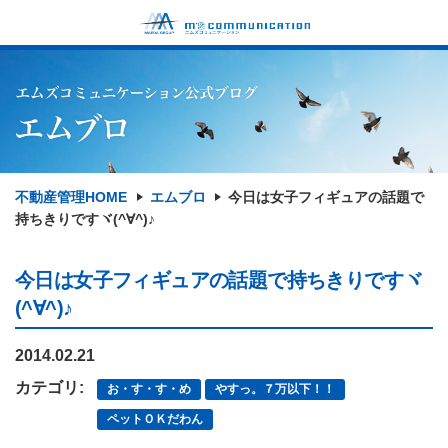
不動産管理HOME
エムブロ
今日は女子フィギュアの話題で
持ちきりですヾ(^∀^)♪
今日は女子フィギュアの話題で持ちきりですヾ
(^∀^)♪
2014.02.21
カテゴリ:
お・す・す・め
やすっ。７万以下！！
ペットＯＫだわん