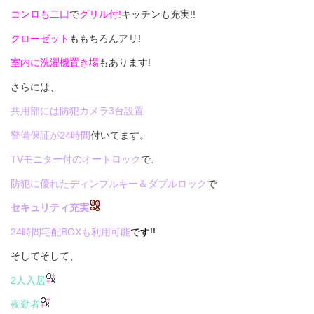
コンロも二口
で
グリル付!
キッチンも充実!!
クローゼット
ももちろんアリ!
室内に洗濯機置き場
もあります!
さらには、
共用部には防犯カメラ3台設置
警備保証が24時間
付いてます。
TVモニター付のオートロック
で、
防犯に優れたディンプルキー＆ダブルロック
で
セキュリティ充実
24時間宅配BOXも利用可能
です!!
そしてそして、
2人入居
夜勤者