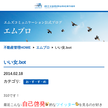
不動産管理HOME
エムブロ
いい女.bot
いい女.bot
2014.02.18
カテゴリ:
お・す・す・め
310です！
自己啓発
ツイッター
最近こんな↓
的な
を見るのが好き