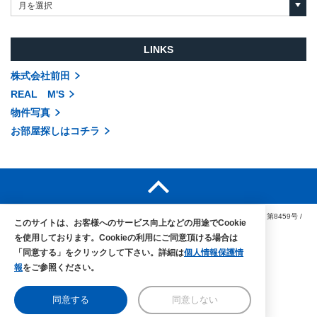
月を選択
LINKS
株式会社前田
REAL M'S
物件写真
お部屋探しはコチラ
COPYRIGHTS © MAEDA co.,ltd. ALL RIGHTS RESERVED.
国土交通大臣（3）第8459号
/
このサイトは、お客様へのサービス向上などの用途でCookie
賃貸住宅管理業免許 国土交通大臣（1）第002104号
を使用しております。Cookieの利用にご同意頂ける場合は
「同意する」をクリックして下さい。詳細は
個人情報保護情
報
をご参照ください。
同意する
同意しない