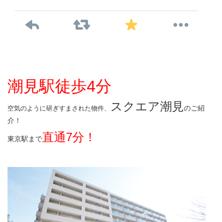
潮見駅徒歩4分
スクエア潮見
のご紹
空気のように研ぎすまされた物件、
介！
直通7分！
東京駅まで